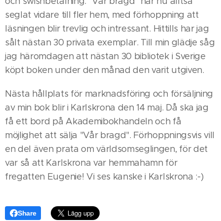
och swishbetalning. "Vår bragd" har nu alltså
seglat vidare till fler hem, med förhoppning att
läsningen blir trevlig och intressant. Hittills har jag
sålt nästan 30 privata exemplar. Till min glädje såg
jag häromdagen att nästan 30 bibliotek i Sverige
köpt boken under den månad den varit utgiven.
Nästa hållplats för marknadsföring och försäljning
av min bok blir i Karlskrona den 14 maj. Då ska jag
få ett bord på Akademibokhandeln och få
möjlighet att sälja "Vår bragd". Förhoppningsvis vill
en del även prata om världsomseglingen, för det
var så att Karlskrona var hemmahamn för
fregatten Eugenie! Vi ses kanske i Karlskrona :-)
Share