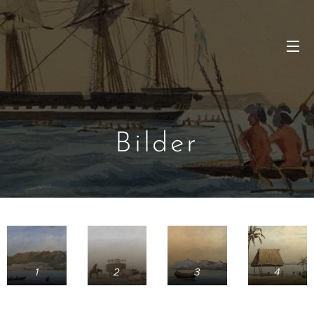
Bilder
1
2
3
4